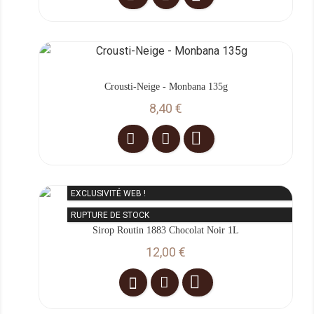
Crousti-Neige - Monbana 135g
Prix
8,40 €

EXCLUSIVITÉ WEB !
RUPTURE DE STOCK
Sirop Routin 1883 Chocolat Noir 1L
Prix
12,00 €
