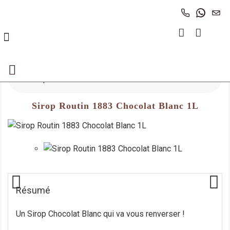
Appeler Au 
Contact
Nou
(0)
Accueil
Chocolats
Sirops, Topping, Coulis, Sauce

Sirop Routin 1883 Chocolat Blanc 1L
Sirop Routin 1883 Chocolat Blanc 1L
Résumé
Un Sirop Chocolat Blanc qui va vous renverser !