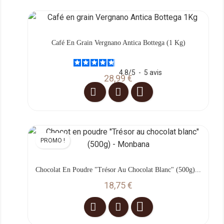
Café En Grain Vergnano Antica Bottega (1 Kg)
4.8
/
5
-
5
avis
Prix
28,99 €

PROMO !
Chocolat En Poudre "Trésor Au Chocolat Blanc" (500g)...
Prix
18,75 €
